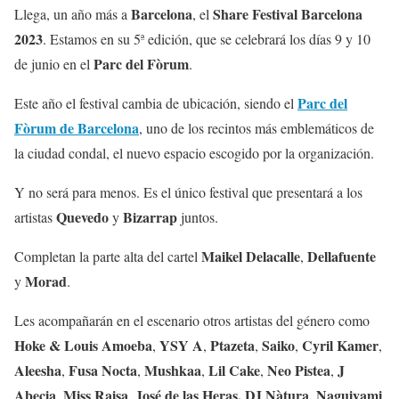
Barcelona
Share Festival Barcelona
Llega, un año más a
, el
2023
. Estamos en su 5ª edición, que se celebrará los días 9 y 10
Parc del Fòrum
de junio en el
.
Parc del
Este año el festival cambia de ubicación, siendo el
Fòrum de Barcelona
, uno de los recintos más emblemáticos de
la ciudad condal, el nuevo espacio escogido por la organización.
Y no será para menos. Es el único festival que presentará a los
Quevedo
Bizarrap
artistas
y
juntos.
Maikel Delacalle
Dellafuente
Completan la parte alta del cartel
,
Morad
y
.
Les acompañarán en el escenario otros artistas del género como
Hoke & Louis Amoeba
YSY A
Ptazeta
Saiko
Cyril Kamer
,
,
,
,
,
Aleesha
Fusa Nocta
Mushkaa
Lil Cake
Neo Pistea
J
,
,
,
,
,
Abecia
Miss Raisa
José de las Heras,
DJ Nàtura
Naguiyami
,
,
,