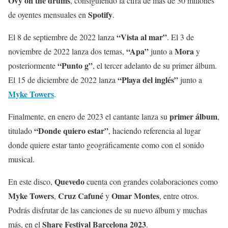
Ovy on the drums
, consiguiendo la cifra de más de 30 millones
Spotify
de oyentes mensuales en
.
“Vista al mar”
El 8 de septiembre de 2022 lanza
. El 3 de
“Apa”
Mora
noviembre de 2022 lanza dos temas,
junto a
y
“Punto g”
posteriormente
, el tercer adelanto de su primer álbum.
“Playa del inglés”
El 15 de diciembre de 2022 lanza
junto a
Myke Towers
.
primer álbum
Finalmente, en enero de 2023 el cantante lanza su
,
“Donde quiero estar”
titulado
, haciendo referencia al lugar
donde quiere estar tanto geográficamente como con el sonido
musical.
Quevedo
En este disco,
cuenta con grandes colaboraciones como
Myke Towers
Cruz Cafuné
Omar Montes
,
y
, entre otros.
Podrás disfrutar de las canciones de su nuevo álbum y muchas
Share Festival Barcelona 2023
más, en el
.