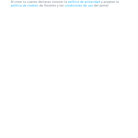
Al crear tu cuenta declaras conocer la
política de privacidad
y aceptas la
política de cookies
de Vocento y las
condiciones de uso
del portal
Entradas Exposición Steve McCurry Madrid
COAM
Calle Hortaleza, 63, 28004. Madrid.
Información local
Condiciones
Localización