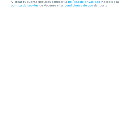
Al crear tu cuenta declaras conocer la
política de privacidad
y aceptas la
política de cookies
de Vocento y las
condiciones de uso
del portal
Entradas La importancia de llamarse Ernesto
Madrid
Teatro Lara
Corredera Baja de San Pablo, 15, 28004. Madrid.
Información local
Condiciones
Localización