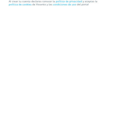
Al crear tu cuenta declaras conocer la
política de privacidad
y aceptas la
política de cookies
de Vocento y las
condiciones de uso
del portal
Entradas Pinocchio Madrid
Teatro Infanta Isabel
C. del Barquillo, 24, 28004. Madrid.
Información local
Condiciones
Localización