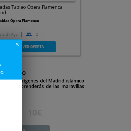
radas Tablao Ópera Flamenca
rid
ablao Ópera Flamenco
a el
31 Ago
2
Calle del Norte, 9, 28015.
Madrid.
close
VER OFERTA
y
 islámico
po
a por los orígenes del Madrid islámico
y te sorprenderás de las maravillas
15€
10€
ADUCADA