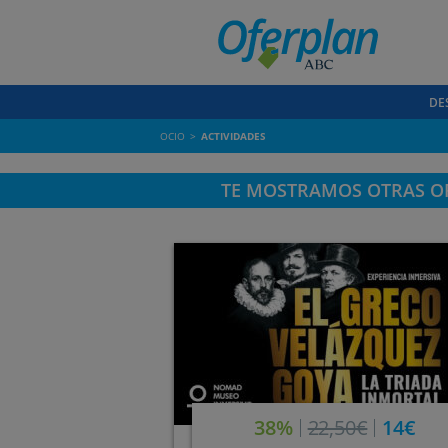
DE
OCIO
ACTIVIDADES
TE MOSTRAMOS OTRAS OF
38%
22,50€
14€