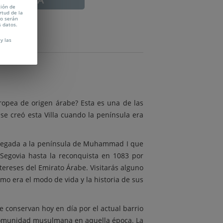
tión de
rtud de la
no serán
s datos.
y las
uropea de origen árabe? Esta es una de las
se creó esta Villa cuando la península era
 llegada a la península de Muhammad I que
 Segovia hasta la reconquista en 1083 por
ntereses del Emirato Árabe. Visitarás alguno
mo era el modo de vida y la historia de sus
 conservan hoy en día por el actual barrio
a comunidad musulmana en aquella época. La