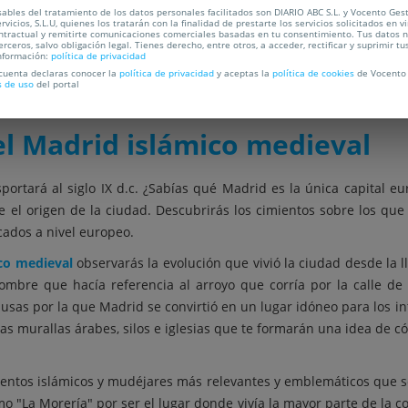
ables del tratamiento de los datos personales facilitados son DIARIO ABC S.L. y Vocento Ges
rvicios, S.L.U, quienes los tratarán con la finalidad de prestarte los servicios solicitados en vi
ntractual y remitirte comunicaciones comerciales basadas en tu consentimiento. Tus datos 
erceros, salvo obligación legal. Tienes derecho, entre otros, a acceder, rectificar y suprimir tu
nformación:
política de privacidad
 cuenta declaras conocer la
política de privacidad
y aceptas la
política de cookies
de Vocento 
OCALIZACIÓN
s de uso
del portal
el Madrid islámico medieval
portará al siglo IX d.c. ¿Sabías qué Madrid es la única capital e
el origen de la ciudad. Descubrirás los cimientos sobre los que 
cados a nivel europeo.
ico medieval
observarás la evolución que vivió la ciudad desde la
nombre que hacía referencia al arroyo que corría por la calle de
causas por la que Madrid se convirtió en un lugar idóneo para los i
s murallas árabes, silos e iglesias que te formarán una idea de có
entos islámicos y mudéjares más relevantes y emblemáticos que se
mo "La Morería" por ser el lugar donde vivía la mayor parte de l