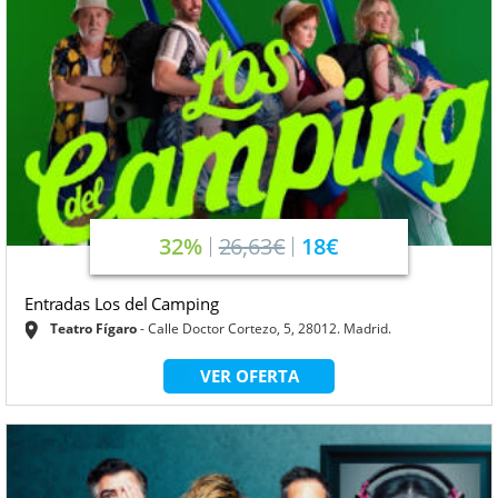
32%
26,63€
18€
Entradas Los del Camping
Teatro Fígaro
Calle Doctor Cortezo, 5, 28012. Madrid.
VER OFERTA