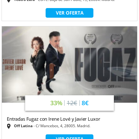
VER OFERTA
33%
12€
8€
Entradas Fugaz con Irene Lové y Javier Luxor
Off Latina
C/ Mancebos, 4, 28005. Madrid.