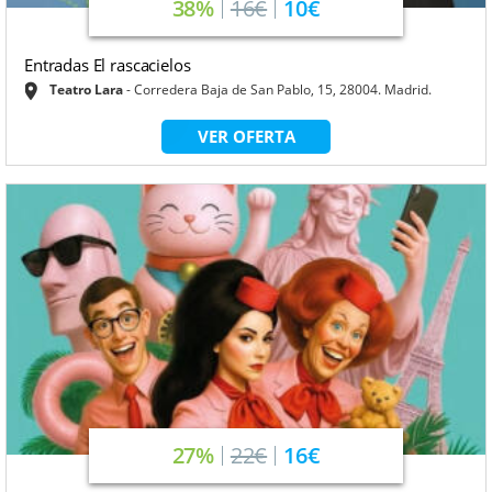
38%
16€
10€
Entradas El rascacielos
Teatro Lara
Corredera Baja de San Pablo, 15, 28004. Madrid.
VER OFERTA
27%
22€
16€