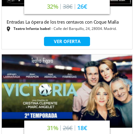
32%
38€
26€
Entradas La ópera de los tres centavos con Coque Malla
Teatro Infanta Isabel
Calle del Barquillo, 24, 28004. Madrid.
VER OFERTA
31%
26€
18€