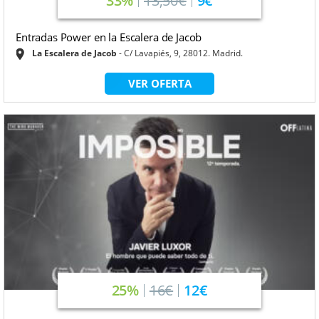
33%
13,50€
9€
Entradas Power en la Escalera de Jacob
La Escalera de Jacob
C/ Lavapiés, 9, 28012. Madrid.
VER OFERTA
25%
16€
12€