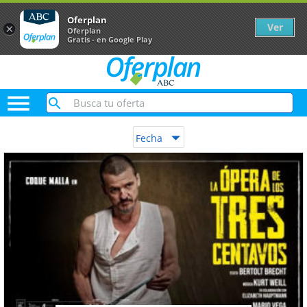
Oferplan
Ver
×
Oferplan
Gratis - en Google Play

Fecha