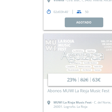
Villena
Ctra. Biar, 1, 3400. Villena. Alica
02
03
40
50
AGOTADO
Agotada
23%
82€
63€
Abonos MUWI La Rioja Music Fest
MUWI La Rioja Music Fest
C. del Norte,
26001. Logroño. La Rioja