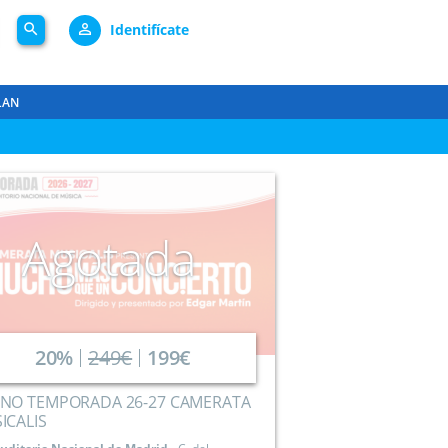
search
person_outline
Identifícate
LAN
Agotada
20%
249€
199€
NO TEMPORADA 26-27 CAMERATA
ICALIS