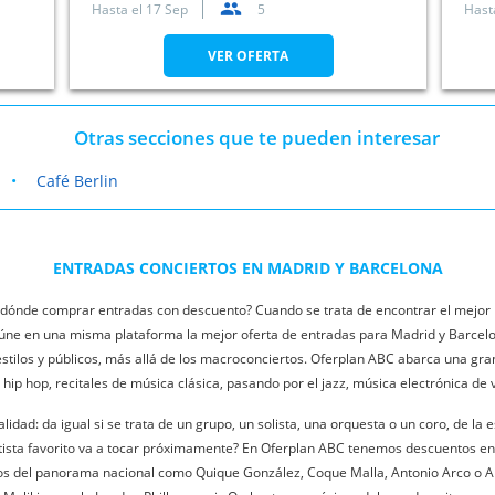
Hasta el
17 Sep
5
Hast
VER OFERTA
Otras secciones que te pueden interesar
a
Café Berlin
ENTRADAS CONCIERTOS EN MADRID Y BARCELONA
 ¿dónde comprar entradas con descuento? Cuando se trata de encontrar el mejor 
reúne en una misma plataforma la mejor oferta de entradas para Madrid y Barcel
 estilos y públicos, más allá de los macroconciertos. Oferplan ABC abarca una gran
el hip hop, recitales de música clásica, pasando por el jazz, música electrónica de 
idad: da igual si se trata de un grupo, un solista, una orquesta o un coro, de la 
tista favorito va a tocar próximamente? En Oferplan ABC tenemos descuentos en
os del panorama nacional como Quique González, Coque Malla, Antonio Arco o Ariel