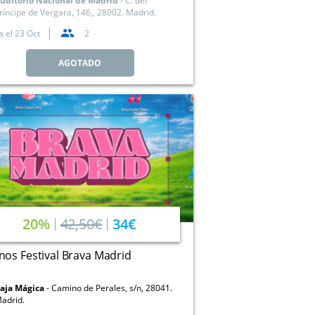
uditorio Nacional de Madrid
C. del
ríncipe de Vergara, 146,, 28002. Madrid.
a el
23 Oct
2
AGOTADO
20%
42,50€
34€
os Festival Brava Madrid
aja Mágica
Camino de Perales, s/n, 28041.
adrid.