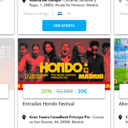
nte
Huerta del Obispo
Cardenal Sandoval y
A
Rojas, 1, 28802. Alcalá De Henares. Madrid
P
Hasta el
28 Ago
10
Hast
VER OFERTA
26%
52,88€
39€
Entradas Hondo Festival
Abon
Gran Teatro CaixaBank Príncipe Pío
Cuesta
C
se San Vicente, 44, 28008. Madrid.
M