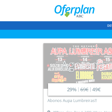
DE
Agotada
29%
69€
49€
Abonos Aupa Lumbreiras!!