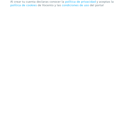
Al crear tu cuenta declaras conocer la
política de privacidad
y aceptas la
política de cookies
de Vocento y las
condiciones de uso
del portal
78%
959€
209€
Colchón viscoelástico y muelles ensacados Black
Spring Royal
Envío a domicilio
Información local
Condiciones