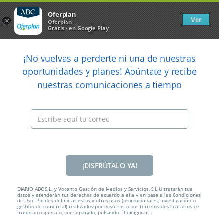
Newsletter
arrow_back
Oferplan
Ver
×
Oferplan
Gratis - en Google Play
arrow_back
share
¡No vuelvas a perderte ni una de nuestras

oportunidades y planes! Apúntate y recibe
nuestras comunicaciones a tiempo
¡DISFRÚTALO YA!
Anterior
Sig
DIARIO ABC S.L. y Vocento Gestión de Medios y Servicios, S.L.U tratarán tus
datos y atenderán tus derechos de acuerdo a ella y en base a las Condiciones
de Uso. Puedes delimitar estos y otros usos (promocionales, investigación o
Caducada
gestión de comercial) realizados por nosotros o por terceros destinatarios de
manera conjunta o, por separado, pulsando ¨Configurar¨.