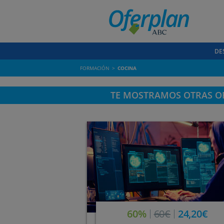
DE
FORMACIÓN
COCINA
TE MOSTRAMOS OTRAS OF
60%
60€
24,20€