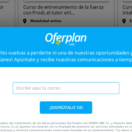
or
Curso de entrenamiento de la fuerza
Curs
con Prodi, el tutor virt...
intel
Modalidad online
E
5
VER OFERTA
¡No vuelvas a perderte ni una de nuestras oportunidades 
lanes! Apúntate y recibe nuestras comunicaciones a tiem
Curso cata de vinos, 
Iníciate en la cata de vinos c
76%
ada
¡DISFRÚTALO YA!
C
ables del tratamiento de los datos personales facilitados son DIARIO ABC S.L. y Vocento Ges
rvicios, S.L.U, quienes los tratarán con la finalidad de prestarte los servicios solicitados en vi
ntractual y remitirte comunicaciones comerciales basadas en tu consentimiento. Tus datos 