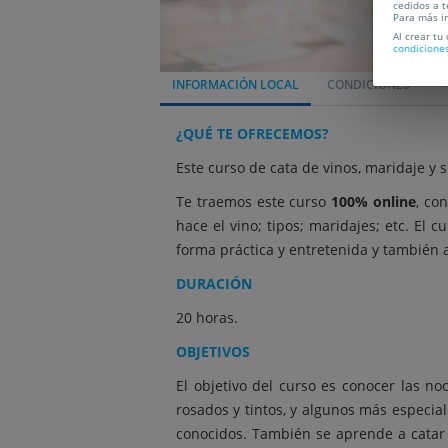
cedidos a t
Para más i
Al crear tu
condicione
INFORMACIÓN LOCAL
CONDICIONES
¿QUÉ TE OFRECEMOS?
Este curso de cata de vinos, maridaje y 
Te traemos este curso
100% online
, co
hace el vino; tipos; maridajes; etc. El 
forma práctica y entretenida y también 
DURACIÓN
20 horas.
OBJETIVOS
El objetivo del curso es conocer las no
rosados y tintos, y algunos más especia
conocidos. También se aprende a catar un