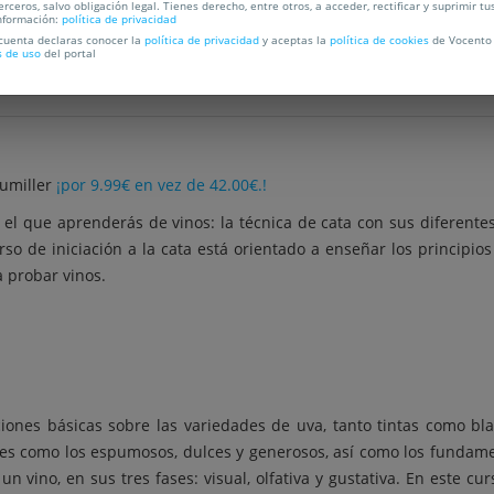
erceros, salvo obligación legal. Tienes derecho, entre otros, a acceder, rectificar y suprimir tu
nformación:
política de privacidad
 cuenta declaras conocer la
política de privacidad
y aceptas la
política de cookies
de Vocento 
s de uso
del portal
sumiller
¡por 9.99€ en vez de 42.00€.!
n el que aprenderás de vinos: la técnica de cata con sus diferentes 
curso de iniciación a la cata está orientado a enseñar los principi
a probar vinos.
ciones básicas sobre las variedades de uva, tanto tintas como bl
les como los espumosos, dulces y generosos, así como los fundamen
 vino, en sus tres fases: visual, olfativa y gustativa. En este cu