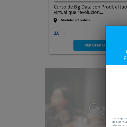
Curso de Big Data con Prodi, el tut
virtual que revolucion...
Modalidad online
7
VER OFERTA
p
Caduc
Los respons
Medios y Se
relación co