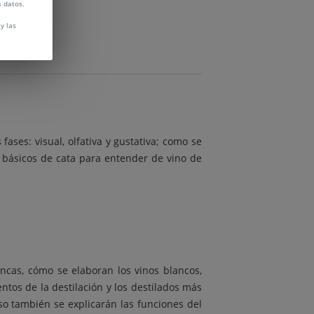
s datos.
y las
fases: visual, olfativa y gustativa; como se
os básicos de cata para entender de vino de
ancas, cómo se elaboran los vinos blancos,
tos de la destilación y los destilados más
rso también se explicarán las funciones del