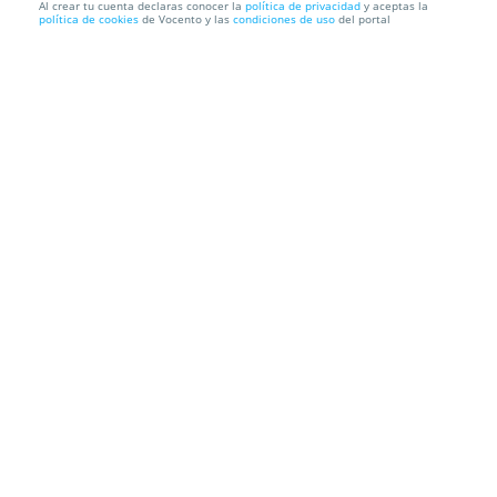
Al crear tu cuenta declaras conocer la
política de privacidad
y aceptas la
política de cookies
de Vocento y las
condiciones de uso
del portal
Entradas Alejandro y el eunuco persa
Teatro Bellas Artes
Calle del Marqués de Casa Riera, 2, 28014.
Madrid.
Información local
Condiciones
Localización