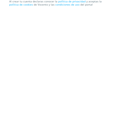
Al crear tu cuenta declaras conocer la
política de privacidad
y aceptas la
política de cookies
de Vocento y las
condiciones de uso
del portal
Entradas Behzod Abduraimov
Auditorio Nacional de Música
Calle Príncipe de Vergara, 146,
28002. Madrid.
Información local
Condiciones
Localización