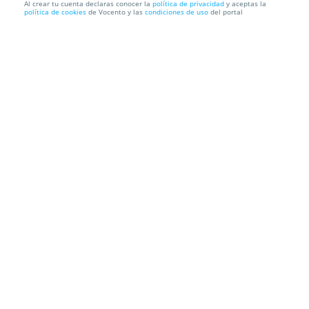
Al crear tu cuenta declaras conocer la
política de privacidad
y aceptas la
política de cookies
de Vocento y las
condiciones de uso
del portal
Entradas Los del Camping
Teatro Fígaro
Calle Doctor Cortezo, 5, 28012. Madrid.
Información local
Condiciones
Localización