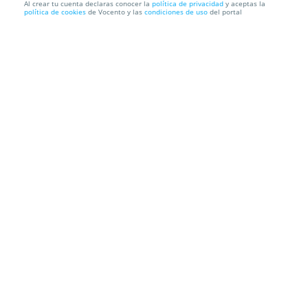
Al crear tu cuenta declaras conocer la
política de privacidad
y aceptas la
política de cookies
de Vocento y las
condiciones de uso
del portal
Entradas Exposición Dino World Madrid
IFEMA
Av. del Partenón, 5, 28042. Madrid.
Información local
Condiciones
Localización