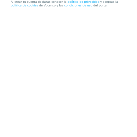
Al crear tu cuenta declaras conocer la
política de privacidad
y aceptas la
política de cookies
de Vocento y las
condiciones de uso
del portal
Entradas Fabiolo Connection Madrid
Teatro Alfil
Calle del Pez, 10. Madrid.
Información local
Condiciones
Localización