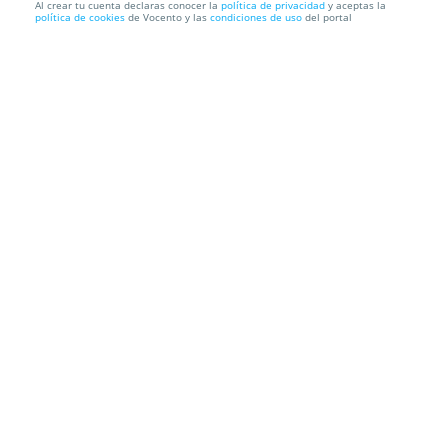
Al crear tu cuenta declaras conocer la
política de privacidad
y aceptas la
política de cookies
de Vocento y las
condiciones de uso
del portal
Entradas FSO Clasictacular
Auditorio Nacional de Música
C. del Príncipe de Vergara, 146,
28002. Madrid.
Información local
Condiciones
Localización