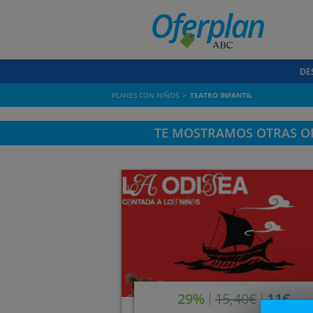
DE
PLANES CON NIÑOS
TEATRO INFANTIL
TE MOSTRAMOS OTRAS OF
29%
15,40€
11€