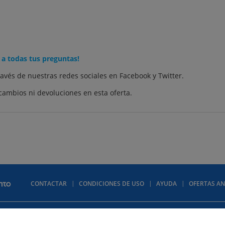
 a todas tus preguntas!
ravés de nuestras redes sociales en
Facebook
y
Twitter
.
cambios ni devoluciones en esta oferta.
CONTACTAR
CONDICIONES DE USO
AYUDA
OFERTAS AN
lítica de privacidad
Política de cookies
Quiénes somos
Descuentos