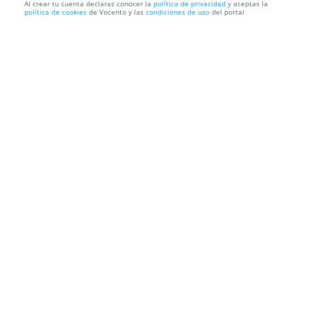
Al crear tu cuenta declaras conocer la
política de privacidad
y aceptas la
política de cookies
de Vocento y las
condiciones de uso
del portal
Entradas James Blunt Madrid
Parque Enrique Tierno Galván
Información local
Condiciones