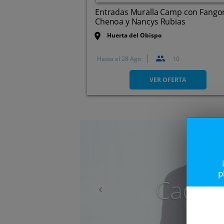
Entradas Muralla Camp con Fangor
Chenoa y Nancys Rubias
Huerta del Obispo
Hasta el
28 Ago
10
Cardenal Sandoval y Rojas, 1
28802. Alcalá De Henares.
VER OFERTA
Madrid
Anterior
p
Caduc