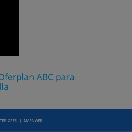
e Oferplan ABC para
lla
TERIORES
MAPA WEB