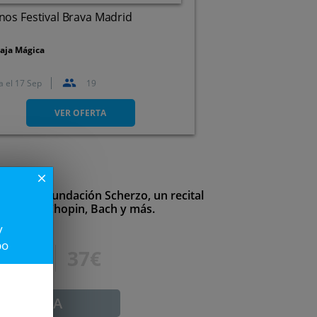
os Festival Brava Madrid
aja Mágica
a el
17 Sep
19
Camino de Perales, s/n,
28041. Madrid.
VER OFERTA
close
orada de Fundación Scherzo, un recital
 obras de Chopin, Bach y más.
y
po
50€
37€
ADUCADA