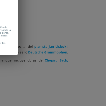
tión de
rtud de la
no serán
s datos.
y las
e con un recital del
pianista Jan Lisiecki
,
l prestigioso sello
Deutsche Grammophon
.
rama que incluye obras de
Chopin, Bach,