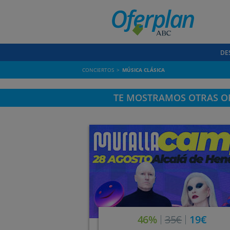
DE
CONCIERTOS
MÚSICA CLÁSICA
TE MOSTRAMOS OTRAS OF
46%
35€
19€