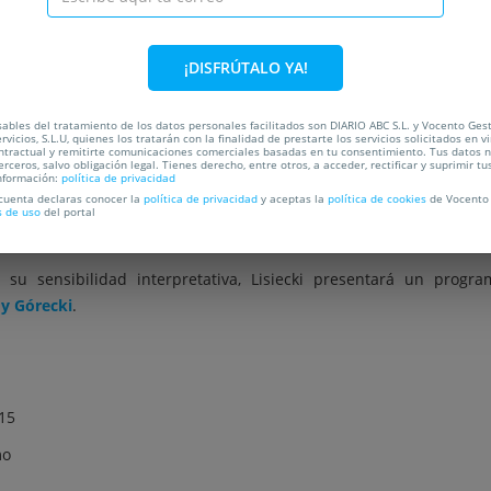
¡DISFRÚTALO YA!
OCALIZACIÓN
ables del tratamiento de los datos personales facilitados son DIARIO ABC S.L. y Vocento Ges
rvicios, S.L.U, quienes los tratarán con la finalidad de prestarte los servicios solicitados en vi
ntractual y remitirte comunicaciones comerciales basadas en tu consentimiento. Tus datos 
Jan Lisiecki
erceros, salvo obligación legal. Tienes derecho, entre otros, a acceder, rectificar y suprimir tu
nformación:
política de privacidad
 cuenta declaras conocer la
política de privacidad
y aceptas la
política de cookies
de Vocento 
s de uso
del portal
ón Scherzo
arranca en el
Auditorio Nacional
el 23 de septiembr
13 años debutó con la
Orquesta de Cleveland
y a los 15 firmó con e
 su sensibilidad interpretativa, Lisiecki presentará un prog
y Górecki
.
 15
mo