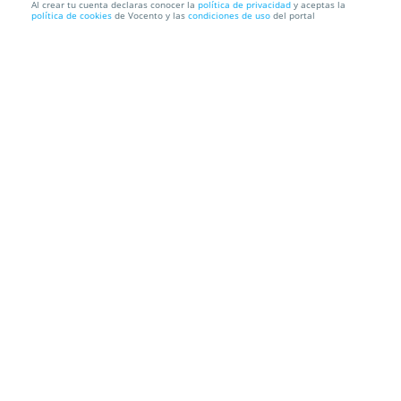
Al crear tu cuenta declaras conocer la
política de privacidad
y aceptas la
política de cookies
de Vocento y las
condiciones de uso
del portal
Entradas El Jubilado
Teatro Amaya
P.º del Gral. Martínez Campos, 9, 28010. Madrid.
Información local
Condiciones
Localización