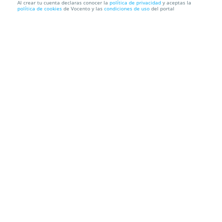
Al crear tu cuenta declaras conocer la
política de privacidad
y aceptas la
política de cookies
de Vocento y las
condiciones de uso
del portal
Entradas A Quién le importa Madrid
Teatro Arlequín Gran Vía
Calle de San Bernardo, 5, 28013. Madrid.
Información local
Condiciones
Localización