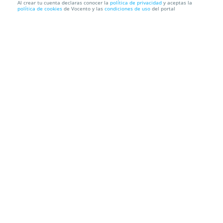
Al crear tu cuenta declaras conocer la
política de privacidad
y aceptas la
política de cookies
de Vocento y las
condiciones de uso
del portal
Abono + camiseta Leyendas del Rock 2026
Polideportivo Municipal de Villena
Ctra. Biar, 1 , 3400. Villena.
Alicante
Información local
Condiciones
Localización