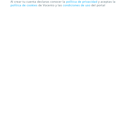
Al crear tu cuenta declaras conocer la
política de privacidad
y aceptas la
política de cookies
de Vocento y las
condiciones de uso
del portal
Entradas Esos locos fantasmas
Teatro Lara
Corre. Baja de San Pablo, 15, 28004. Madrid.
Información local
Condiciones
Localización