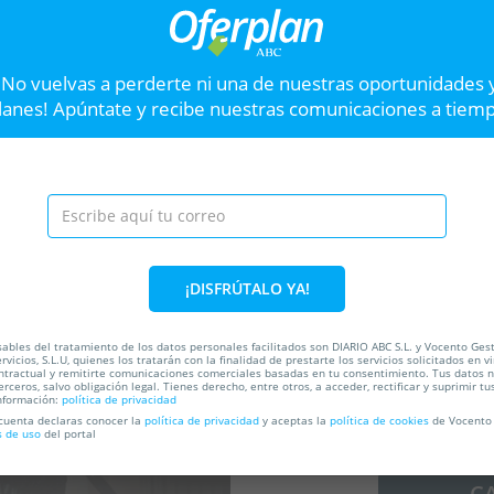
ia,
Entradas Hondo Festival
Abon
Gran Teatro CaixaBank Príncipe Pío
C
¡No vuelvas a perderte ni una de nuestras oportunidades 
lanes! Apúntate y recibe nuestras comunicaciones a tiem
Hasta el
17 Sep
5
Hast
,
Cuesta se San Vicente, 44,
28008. Madrid.
VER OFERTA
Entradas Fin de Fie
Siguiente
¡DISFRÚTALO YA!
El prestigioso pianista int
Ateneo de Madrid un recital 
Bartók y Liszt.
ables del tratamiento de los datos personales facilitados son DIARIO ABC S.L. y Vocento Ges
rvicios, S.L.U, quienes los tratarán con la finalidad de prestarte los servicios solicitados en vi
ntractual y remitirte comunicaciones comerciales basadas en tu consentimiento. Tus datos 
erceros, salvo obligación legal. Tienes derecho, entre otros, a acceder, rectificar y suprimir tu
ada
nformación:
política de privacidad
64%
 cuenta declaras conocer la
política de privacidad
y aceptas la
política de cookies
de Vocento 
s de uso
del portal
C