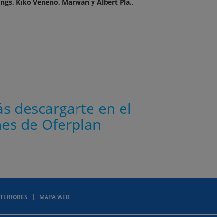
ings, Kiko Veneno, Marwan y Albert Pla.
.
ás descargarte en el
es de Oferplan
TERIORES
MAPA WEB
Agenda de Ocio Madrid