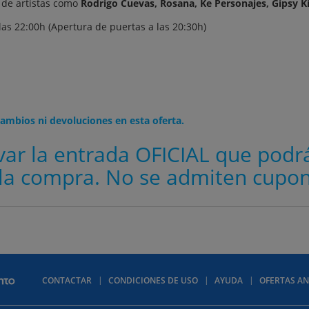
 de artistas como
Rodrigo Cuevas, Rosana, Ke Personajes, Gipsy K
 las 22:00h (Apertura de puertas a las 20:30h)
ambios ni devoluciones en esta oferta.
var la entrada OFICIAL que podr
a compra. No se admiten cupon
CONTACTAR
CONDICIONES DE USO
AYUDA
OFERTAS AN
lítica de privacidad
Política de cookies
Quiénes somos
Descuentos