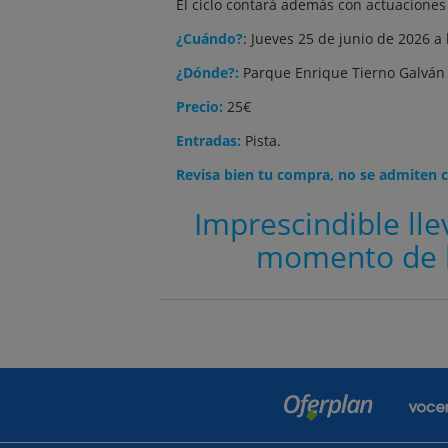
El ciclo contará además con actuaciones
¿Cuándo?
: Jueves 25 de junio de 2026 a
¿Dónde?:
Parque Enrique Tierno Galván
Precio:
25€
Entradas:
Pista.
Revisa bien tu compra, no se admiten c
Imprescindible lle
momento de l
Contactar
Po