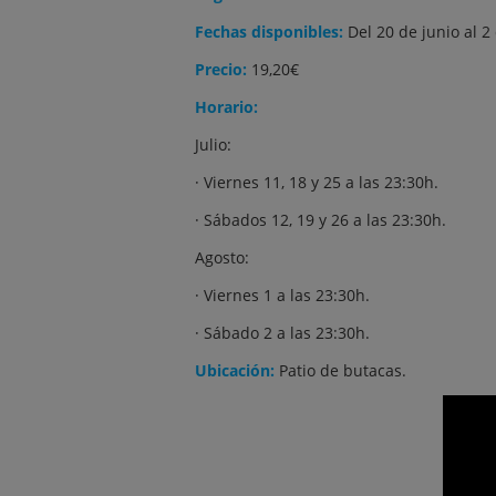
Fechas disponibles:
Del 20 de junio al 2
Precio:
19,20€
Horario:
Julio:
· Viernes 11, 18 y 25 a las 23:30h.
· Sábados 12, 19 y 26 a las 23:30h.
Agosto:
· Viernes 1 a las 23:30h.
· Sábado 2 a las 23:30h.
Ubicación:
Patio de butacas.