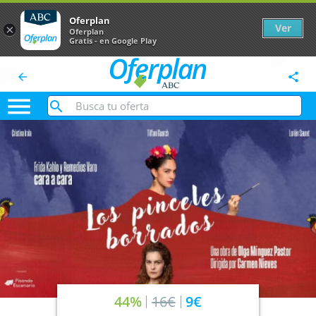
Oferplan
Ver
×
Oferplan
Gratis - en Google Play
arrow_back
share

44%
16€
9€