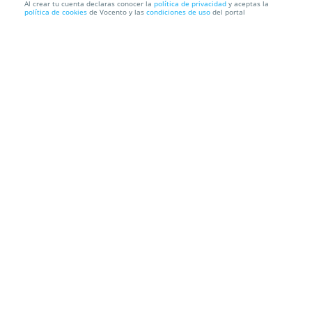
Al crear tu cuenta declaras conocer la
política de privacidad
y aceptas la
política de cookies
de Vocento y las
condiciones de uso
del portal
Entradas Rafael: el joven prodigio
Cines Conde Duque Morasol
Calle Pradillo 4, 28002. Madrid.
Información local
Condiciones
Localización