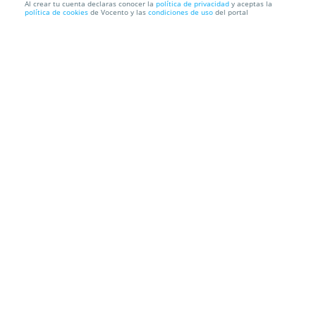
Al crear tu cuenta declaras conocer la
política de privacidad
y aceptas la
política de cookies
de Vocento y las
condiciones de uso
del portal
Entradas Requiem de Mozart
Auditorio Nacional de Música
Calle Príncipe de Vergara, 146,
28002. Madrid.
Información local
Condiciones
Localización