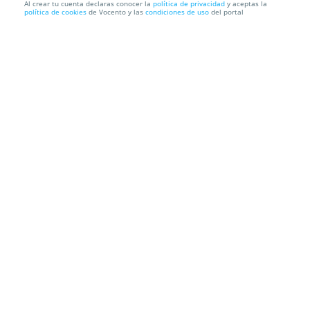
Al crear tu cuenta declaras conocer la
política de privacidad
y aceptas la
política de cookies
de Vocento y las
condiciones de uso
del portal
Entradas Zarzuela La Revoltosa
Teatro EDP Gran Vía
Calle Gran Vía, 66, 28013. Madrid.
Información local
Condiciones
Localización