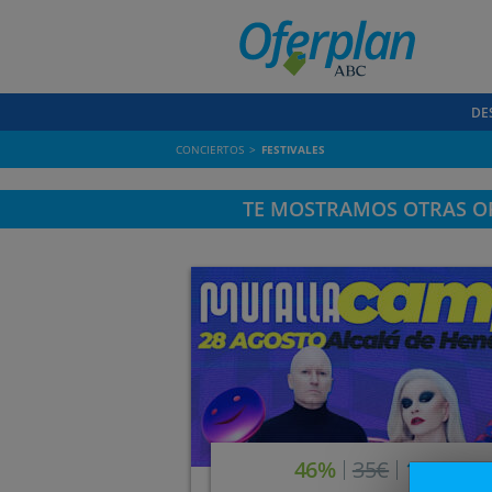
DE
CONCIERTOS
FESTIVALES
TE MOSTRAMOS OTRAS OF
46%
35€
19€