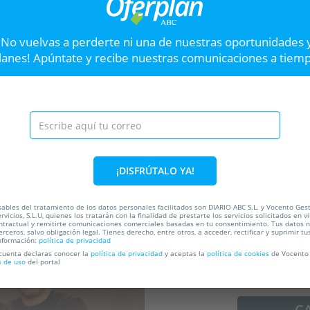
ia,
Entradas Hondo Festival
Abon
¡No vuelvas a perderte ni una de nuestras oportunidades 
Gran Teatro CaixaBank Príncipe Pío
C
lanes! Apúntate y recibe nuestras comunicaciones a tiem
Hasta el
17 Sep
5
Hast
,
Cuesta se San Vicente, 44,
28008. Madrid.
VER OFERTA
Entradas la Vida Mo
¡DISFRÚTALO YA!
Disfruta de La Vida Moder
Héctor de Miguel y Juan Ign
ables del tratamiento de los datos personales facilitados son DIARIO ABC S.L. y Vocento Ges
por solo 19€!
rvicios, S.L.U, quienes los tratarán con la finalidad de prestarte los servicios solicitados en vi
ntractual y remitirte comunicaciones comerciales basadas en tu consentimiento. Tus datos 
erceros, salvo obligación legal. Tienes derecho, entre otros, a acceder, rectificar y suprimir tu
nformación:
política de privacidad
ada
 cuenta declaras conocer la
política de privacidad
y aceptas la
política de cookies
de Vocento 
37%
s de uso
del portal
C