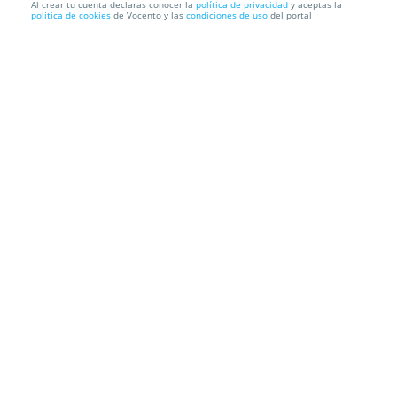
Al crear tu cuenta declaras conocer la
política de privacidad
y aceptas la
política de cookies
de Vocento y las
condiciones de uso
del portal
Kayak Pantano de San Juan
Pantano de San Juan
Carretera Virgen de la Nueva, 146, 28680.
San Martín De Valdeiglesias. Madrid
Información local
Condiciones
Localización