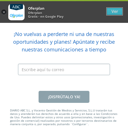
Newsletter
arrow_back
Oferplan
Ver
×
Oferplan
Gratis - en Google Play
arrow_back
share
¡No vuelvas a perderte ni una de nuestras

oportunidades y planes! Apúntate y recibe
nuestras comunicaciones a tiempo
Anterior
Sig
Caducada
¡DISFRÚTALO YA!
DIARIO ABC S.L. y Vocento Gestión de Medios y Servicios, S.L.U tratarán tus
datos y atenderán tus derechos de acuerdo a ella y en base a las Condiciones
de Uso. Puedes delimitar estos y otros usos (promocionales, investigación o
34%
34,95€
23€
gestión de comercial) realizados por nosotros o por terceros destinatarios de
manera conjunta o, por separado, pulsando ¨Configurar¨.