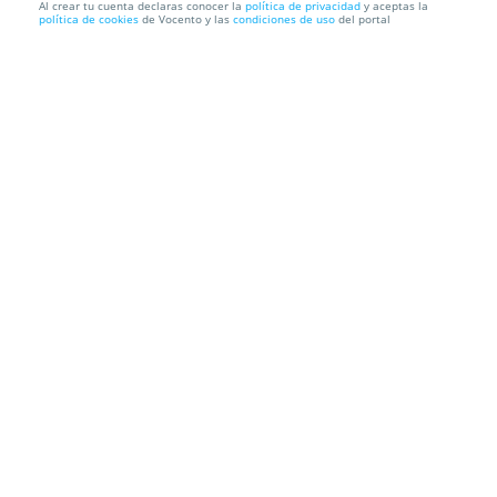
Al crear tu cuenta declaras conocer la
política de privacidad
y aceptas la
política de cookies
de Vocento y las
condiciones de uso
del portal
Kits de repostería para hacer en familia
A domicilio
Información local
Condiciones