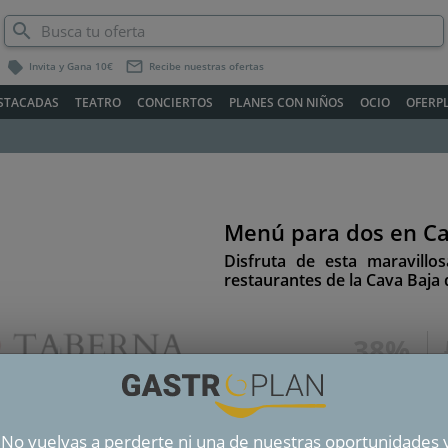
label
mail_outline
Invita y Gana 10€
Recibe nuestras ofertas
STACADAS
TEATRO
CONCIERTOS
PLANES CON NIÑOS
OCIO
OFERP
Menú para dos en Ca
Siguiente
Disfruta de esta maravill
restaurantes de la Cava Baja
38%
cada
CA
¡No vuelvas a perderte ni una de nuestras oportunidades 