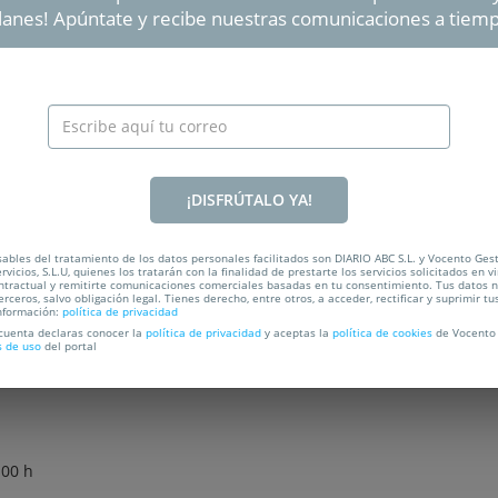
lanes! Apúntate y recibe nuestras comunicaciones a tiem
LOCALIZACIÓN
PREGUNTAS FRECUENTES
Menú para dos en Casa Curro
¡DISFRÚTALO YA!
ra dos personas en la taberna
Casa Curro
de Madrid. Fundada en Ma
de los imprescindibles a la hora de picar algo por la Cava Baj
lidad cocinados con gran dedicación.
ables del tratamiento de los datos personales facilitados son DIARIO ABC S.L. y Vocento Ges
rvicios, S.L.U, quienes los tratarán con la finalidad de prestarte los servicios solicitados en vi
ntractual y remitirte comunicaciones comerciales basadas en tu consentimiento. Tus datos 
mensales vuelven una y otra vez a esta taberna, son las
gambas de
erceros, salvo obligación legal. Tienes derecho, entre otros, a acceder, rectificar y suprimir tu
nformación:
política de privacidad
de sal, conseguirán teletransportarte a las playas de Huelva. ¿A q
 cuenta declaras conocer la
política de privacidad
y aceptas la
política de cookies
de Vocento 
s de uso
del portal
 Baja, 23
:00 h