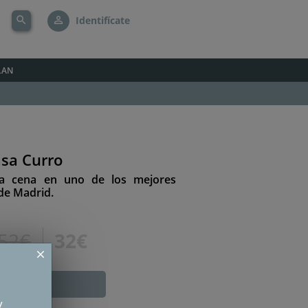
search
person_outline
Identifícate
LAN
sa Curro
osa cena en uno de los mejores
 de Madrid.
52€
32€
close
DUCADA
y