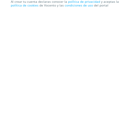
Al crear tu cuenta declaras conocer la
política de privacidad
y aceptas la
política de cookies
de Vocento y las
condiciones de uso
del portal
24,90€
Mini lote Gourmet de anchoas Conservas 5Ñ de
Santoña
Envío a domicilio
Información local
Condiciones