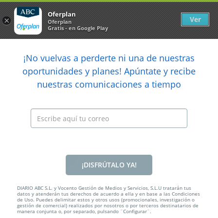
Newsletter
arrow_back
Oferplan
Ver
×
Oferplan
Gratis - en Google Play
arrow_back
share
¡No vuelvas a perderte ni una de nuestras

oportunidades y planes! Apúntate y recibe
nuestras comunicaciones a tiempo
Anterior
Sig
Caducada
¡DISFRÚTALO YA!
DIARIO ABC S.L. y Vocento Gestión de Medios y Servicios, S.L.U tratarán tus
datos y atenderán tus derechos de acuerdo a ella y en base a las Condiciones
de Uso. Puedes delimitar estos y otros usos (promocionales, investigación o
gestión de comercial) realizados por nosotros o por terceros destinatarios de
manera conjunta o, por separado, pulsando ¨Configurar¨.