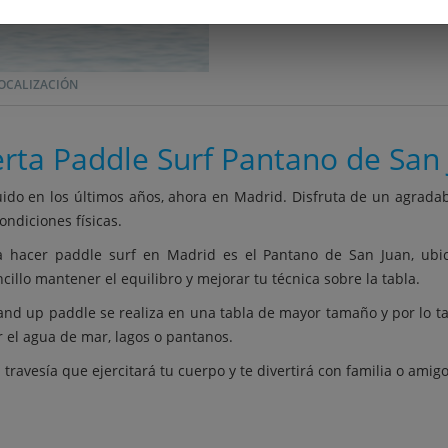
OCALIZACIÓN
rta Paddle Surf Pantano de San
ido en los últimos años, ahora en Madrid. Disfruta de un agrada
ondiciones físicas.
ra hacer paddle surf en Madrid es el Pantano de San Juan, ubi
llo mantener el equilibro y mejorar tu técnica sobre la tabla.
 stand up paddle se realiza en una tabla de mayor tamaño y por lo
 el agua de mar, lagos o pantanos.
ravesía que ejercitará tu cuerpo y te divertirá con familia o amigo