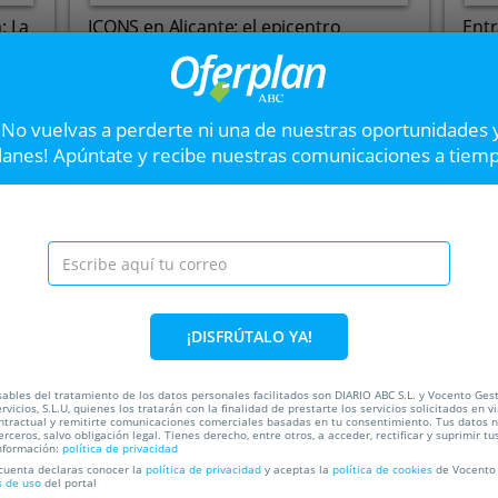
: La
ICONS en Alicante: el epicentro
Ent
europeo para coleccionistas
Mad
Fira Alacant
T
¡No vuelvas a perderte ni una de nuestras oportunidades 
Hasta el
16 Ago
Hast
Carretera N-340, Km 731,
lanes! Apúntate y recibe nuestras comunicaciones a tiem
3320. Elche/elx. Alicante
VER OFERTA
Paddle Surf Pantano
Atrévete a poner a prueba tu 
en el Pantano de San Juan. ¡No
¡DISFRÚTALO YA!
40%
ada
ables del tratamiento de los datos personales facilitados son DIARIO ABC S.L. y Vocento Ges
rvicios, S.L.U, quienes los tratarán con la finalidad de prestarte los servicios solicitados en vi
ntractual y remitirte comunicaciones comerciales basadas en tu consentimiento. Tus datos 
erceros, salvo obligación legal. Tienes derecho, entre otros, a acceder, rectificar y suprimir tu
nformación:
política de privacidad
 cuenta declaras conocer la
política de privacidad
y aceptas la
política de cookies
de Vocento 
C
s de uso
del portal