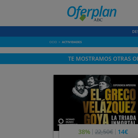
DE
OCIO
ACTIVIDADES
TE MOSTRAMOS OTRAS OF
38%
22,50€
14€