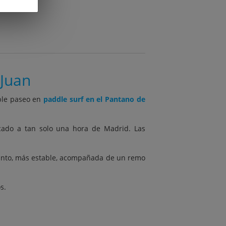
 Juan
ble paseo en
paddle surf en el Pantano de
cado a tan solo una hora de Madrid. Las
 tanto, más estable, acompañada de un remo
s.