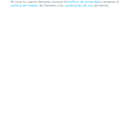
Al crear tu cuenta declaras conocer la
política de privacidad
y aceptas la
política de cookies
de Vocento y las
condiciones de uso
del portal
Entradas Los Últimos Días de Lope
Teseo Teatro
Ronda de Segovia, 61, 28005. Madrid.
Información local
Condiciones
Localización