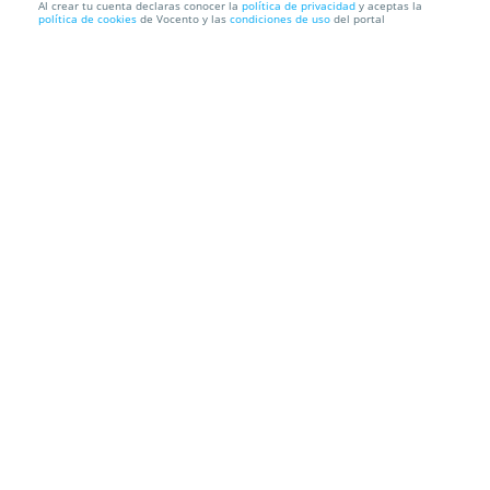
Al crear tu cuenta declaras conocer la
política de privacidad
y aceptas la
política de cookies
de Vocento y las
condiciones de uso
del portal
Undersea Festival
undersea
Parque Temático Terra Mítica Benidorm, 3502. Alicante
Información local
Condiciones
Localización