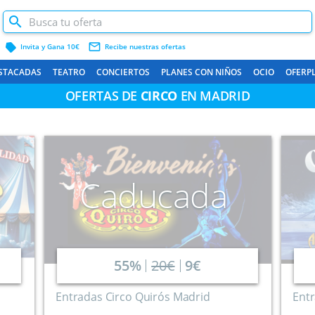
label
mail_outline
Invita y Gana 10€
Recibe nuestras ofertas
STACADAS
TEATRO
CONCIERTOS
PLANES CON NIÑOS
OCIO
OFERP
OFERTAS DE
CIRCO
EN MADRID
Caducada
55%
20€
9€
Entradas Circo Quirós Madrid
Entr