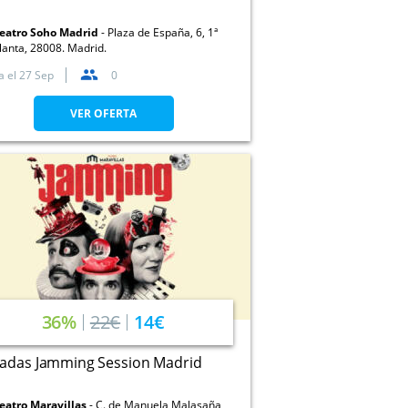
eatro Soho Madrid
Plaza de España, 6, 1ª
lanta, 28008. Madrid.
a el
27 Sep
0
VER OFERTA
36%
22€
14€
radas Jamming Session Madrid
eatro Maravillas
C. de Manuela Malasaña,