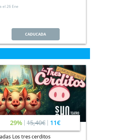
a el
26 Ene
CADUCADA
29%
15,40€
11€
adas Los tres cerditos