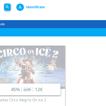
search
person_outline
Identifícate
LAN
Caducada
45%
22€
12€
adas Circo Alegría On Ice 2