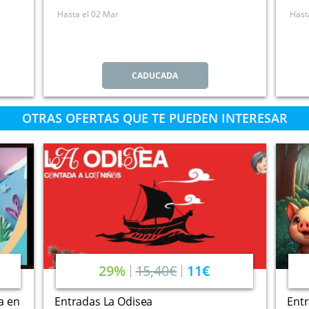
Hasta el
02 Mar
Hast
CADUCADA
OTRAS OFERTAS QUE TE PUEDEN INTERESAR
29%
15,40€
11€
a en
Entradas La Odisea
Entr