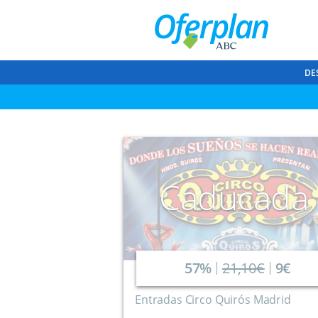
DE
Caducada
57%
21,10€
9€
Entradas Circo Quirós Madrid