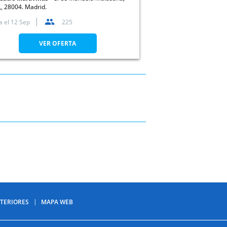
,, 28004. Madrid.
a el
12 Sep
225
VER OFERTA
TERIORES
MAPA WEB