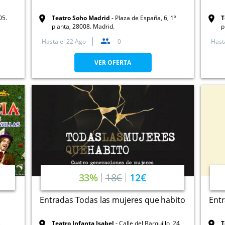
05.
Teatro Soho Madrid
Plaza de España, 6, 1ª
T
planta, 28008. Madrid.
p
Hasta el
22 Ago
0
Hast
VER OFERTA
33%
18€
12€
Entradas Todas las mujeres que habito
Ent
,
Teatro Infanta Isabel
Calle del Barquillo, 24,
T