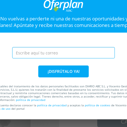
Entradas Ruta guiada Madrid
Ent
Encantado
Fla
¡No vuelvas a perderte ni una de nuestras oportunidades 
Plaza de Oriente
T
lanes! Apúntate y recibe nuestras comunicaciones a tiem
Hasta el
30 Ago
77
Hast
.
Centro, 28013. Madrid.
VER OFERTA
Entradas Ansiedanz
¡DISFRÚTALO YA!
Ansiedanz es un espectácul
ansiedad en humor y movimi
ables del tratamiento de los datos personales facilitados son DIARIO ABC S.L. y Vocento Ges
rvicios, S.L.U, quienes los tratarán con la finalidad de prestarte los servicios solicitados en vi
ntractual y remitirte comunicaciones comerciales basadas en tu consentimiento. Tus datos 
erceros, salvo obligación legal. Tienes derecho, entre otros, a acceder, rectificar y suprimir tu
nformación:
política de privacidad
31%
ada
 cuenta declaras conocer la
política de privacidad
y aceptas la
política de cookies
de Vocento 
s de uso
del portal
C