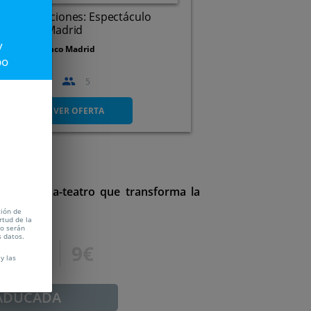
radas Emociones: Espectáculo
menco en Madrid
y
eatro Flamenco Madrid
po
a el
31 Ago
5
VER OFERTA
o de danza-teatro que transforma la
ento.
tión de
rtud de la
no serán
s datos.
13€
9€
y las
ADUCADA