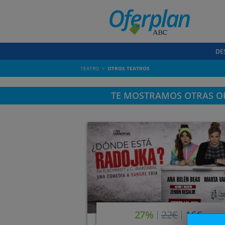
DE
TEATRO
OTROS TEATROS
TE MOSTRAMOS OTRAS OF
27%
22€
16€