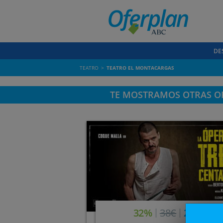
DE
TEATRO
TEATRO EL MONTACARGAS
TE MOSTRAMOS OTRAS OF
32%
38€
26€