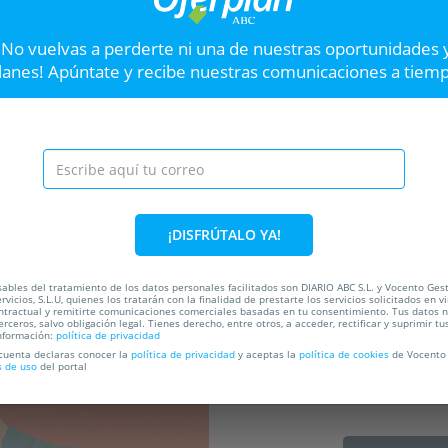
avos
Entradas Victoria
Entr
¡No vuelvas a perderte ni una de nuestras oportunidades 
lanes! Apúntate y recibe nuestras comunicaciones a tiem
Teatro Fígaro
T
Hasta el
04 Oct
13
Hast
.
Calle Doctor Cortezo, 5,
28012. Madrid.
VER OFERTA
¡DISFRÚTALO YA!
Entradas El Cancionista en el teat
Siguiente
Montacargas
ables del tratamiento de los datos personales facilitados son DIARIO ABC S.L. y Vocento Ges
rvicios, S.L.U, quienes los tratarán con la finalidad de prestarte los servicios solicitados en vi
El Montacargas presenta El 
ntractual y remitirte comunicaciones comerciales basadas en tu consentimiento. Tus datos 
Orbegozo. ¡Reserva ya tus en
erceros, salvo obligación legal. Tienes derecho, entre otros, a acceder, rectificar y suprimir tu
nformación:
política de privacidad
ada
 cuenta declaras conocer la
política de privacidad
y aceptas la
política de cookies
de Vocento 
s de uso
del portal
42%