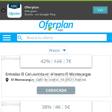
Oferplan
Ver
×
Oferplan
Gratis - en Google Play

Precio
42%
12€
7€
Caducada
Entradas El Cancionista en el teatro El Montacargas
El Montacargas
Calle de Antillón, 19, 28011. Madrid.
CADUCADA
38%
8€
5€