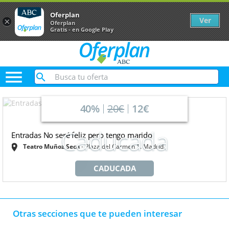
Oferplan
Ver
×
Oferplan
Gratis - en Google Play

40%
20€
12€
Caducada
Entradas No seré feliz pero tengo marido
Teatro Muñoz Seca
Plaza del Carmen 1. Madrid.
CADUCADA
Otras secciones que te pueden interesar