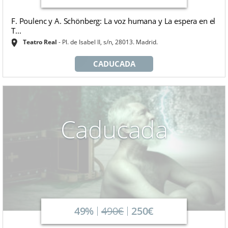
F. Poulenc y A. Schönberg: La voz humana y La espera en el
T...
Teatro Real
Pl. de Isabel II, s/n, 28013. Madrid.
CADUCADA
Caducada
49%
490€
250€