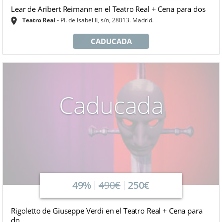
Lear de Aribert Reimann en el Teatro Real + Cena para dos
Teatro Real
Pl. de Isabel II, s/n, 28013. Madrid.
CADUCADA
Caducada
49%
490€
250€
Rigoletto de Giuseppe Verdi en el Teatro Real + Cena para
do...