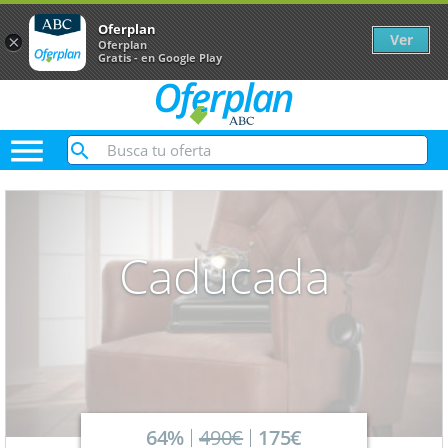
Oferplan
Ver
×
Oferplan
Gratis - en Google Play

Caducada
64%
490€
175€