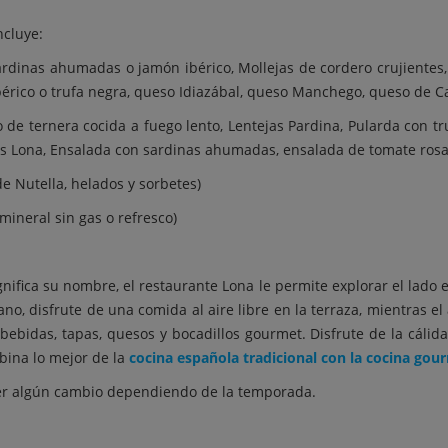
ncluye:
sardinas ahumadas o jamón ibérico, Mollejas de cordero crujientes,
bérico o trufa negra, queso Idiazábal, queso Manchego, queso de C
co de ternera cocida a fuego lento, Lentejas Pardina, Pularda con t
vas Lona, Ensalada con sardinas ahumadas, ensalada de tomate rosa
de Nutella, helados y sorbetes)
mineral sin gas o refresco)
gnifica su nombre, el restaurante Lona le permite explorar el lado
ano, disfrute de una comida al aire libre en la terraza, mientras e
bebidas, tapas, quesos y bocadillos gourmet. Disfrute de la cálida
bina lo mejor de la
cocina española tradicional con la cocina gou
ber algún cambio dependiendo de la temporada.