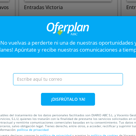
avos
Entradas Victoria
Entr
Teatro Fígaro
T
Hasta el
04 Oct
13
Hast
.
Calle Doctor Cortezo, 5,
¡No vuelvas a perderte ni una de nuestras oportunidades 
28012. Madrid.
VER OFERTA
lanes! Apúntate y recibe nuestras comunicaciones a tiem
Rigoletto de Giuseppe
Siguiente
Cena para dos
Disfruta de la obra maestra
trágica y arrebatadora obra 
¡DISFRÚTALO YA!
Real y una cena en el Restaur
ada
ables del tratamiento de los datos personales facilitados son DIARIO ABC S.L. y Vocento Ges
rvicios, S.L.U, quienes los tratarán con la finalidad de prestarte los servicios solicitados en vi
49%
ntractual y remitirte comunicaciones comerciales basadas en tu consentimiento. Tus datos 
erceros, salvo obligación legal. Tienes derecho, entre otros, a acceder, rectificar y suprimir tu
nformación:
política de privacidad
 cuenta declaras conocer la
política de privacidad
y aceptas la
política de cookies
de Vocento 