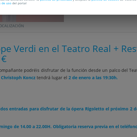
s de uso
del portal
C
OCALIZACIÓN
ppe Verdi en el Teatro Real + Re
 €
ompañante podréis disfrutar de la función desde un palco del Tea
y Christoph Koncz
tendrá lugar el
2 de enero a las 19:30h.
e
dos entradas para disfrutar de la ópera Rigoletto el próximo 2 d
mingo de 14.00 a 22.00H. Obligatoria reserva previa en el teléfono