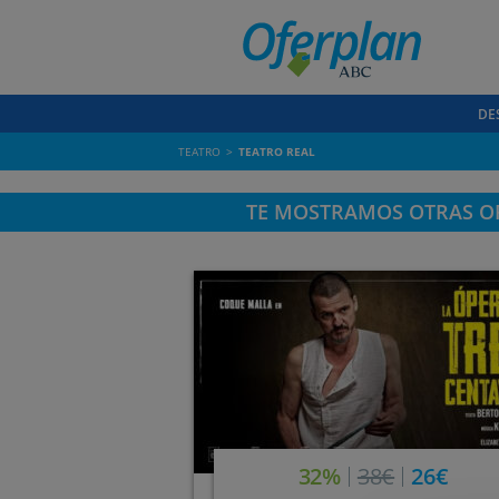
DE
TEATRO
TEATRO REAL
TE MOSTRAMOS OTRAS OF
32%
38€
26€