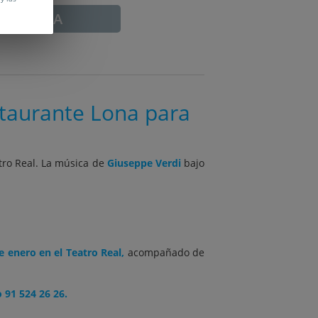
ADUCADA
staurante Lona para
tro Real. La música de
Giuseppe Verdi
bajo
e enero en el Teatro Real,
acompañado de
 91 524 26 26.