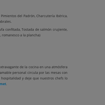
 Pimientos del Padrón, Charcutería Ibérica,
abrales.
rufa confitada, Tostada de salmón crujiente,
, romanesco a la plancha)
 extravagante de la cocina en una atmósfera
l amable personal circula por las mesas con
 hospitalidad y deje que nuestros chefs lo
rmet
.