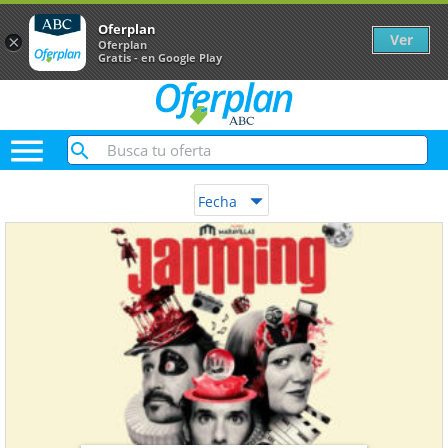
Oferplan
Ver
×
Oferplan
Gratis - en Google Play

Fecha