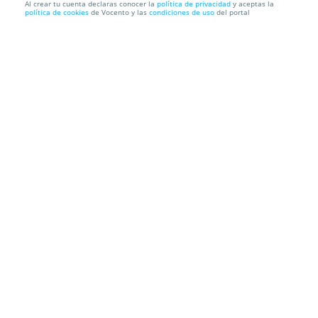
Al crear tu cuenta declaras conocer la
política de privacidad
y aceptas la
política de cookies
de Vocento y las
condiciones de uso
del portal
Entradas Casandra Madrid
Teatro Soho Madrid
Plaza de España, 6, 1ª planta, 28008. Madrid.
Información local
Condiciones
Localización