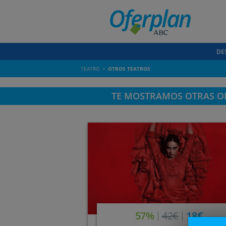
DE
TEATRO
OTROS TEATROS
TE MOSTRAMOS OTRAS OF
57%
42€
18€