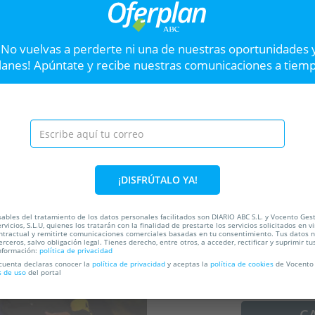
Entradas ¿Dónde está Radojka?
Entr
Enc
¡No vuelvas a perderte ni una de nuestras oportunidades 
Teatros Luchana
P
lanes! Apúntate y recibe nuestras comunicaciones a tiem
Hasta el
30 Ago
44
Hast
C Luchana 38, 28010. Madrid.
VER OFERTA
Entradas La ira del g
Siguiente
¡DISFRÚTALO YA!
La ira del Gran Tiki es un es
donde el público decide el 
ables del tratamiento de los datos personales facilitados son DIARIO ABC S.L. y Vocento Ges
retos y creación de historias 
rvicios, S.L.U, quienes los tratarán con la finalidad de prestarte los servicios solicitados en vi
ntractual y remitirte comunicaciones comerciales basadas en tu consentimiento. Tus datos 
erceros, salvo obligación legal. Tienes derecho, entre otros, a acceder, rectificar y suprimir tu
ada
nformación:
política de privacidad
50%
 cuenta declaras conocer la
política de privacidad
y aceptas la
política de cookies
de Vocento 
s de uso
del portal
C