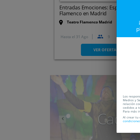
Entradas Emociones: Espectáculo
Flamenco en Madrid
Teatro Flamenco Madrid
p
Hasta el
31 Ago
9
VER OFERTA
Anterior
Los respons
Medios y Se
relación co
cedidos a t
Caduc
Para más i
Al crear tu
condicione