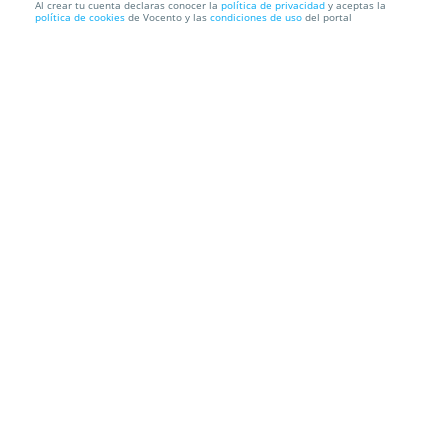
Al crear tu cuenta declaras conocer la
política de privacidad
y aceptas la
política de cookies
de Vocento y las
condiciones de uso
del portal
Entradas Festival de Mérida: Memorias de Adriano
Teatro La Latina
Pl. de la Cebada, 2,, 28005. Madrid.
Información local
Condiciones
Localización