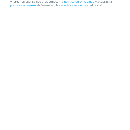
Al crear tu cuenta declaras conocer la
política de privacidad
y aceptas la
política de cookies
de Vocento y las
condiciones de uso
del portal
Entradas El Rey Lirón
Teatro Soho Madrid
Plaza de España, 6, 1ª planta, 28008. Madrid.
Información local
Condiciones
Localización